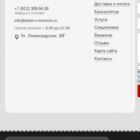
Доставка и оплата
+7 (812) 309-56-39
Калькулятор
Завод в Сосново
Услуги
info@beton-v-sosnovo.ru
Спецтехника
Прием звонков: с
8:00 до 21:00
Вакансии
Ул. Ленинградская, 30Г
Отзывы
Карта сайта
Контакты
п
у
д