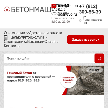
БЕТОННЫЙ
info@beton-
+7 (812)
ЗАВОД В
v-
309-56-39
СОСНОВО
sosnovo.ru
ул.
Приём заказов: с
Ленинградская,
8:00
до
21:00
30Г
О компании
Доставка и оплата
Калькулятор
Услуги
Заказать звонок
Спецтехника
Вакансии
Отзывы
Контакты
Реклама