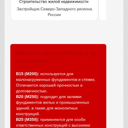
Застройщик Северо-Западного региона
Крупнейш
России
объ
Марки тяжелого бетона и их
применение
В15 (М200):
используется для
малонагруженных фундаментов и стяжек.
Отличается хорошей прочностью и
долговечностью.
В20 (М250):
подходит для заливки
фундаментов жилых и промышленных
зданий, а также для монолитных
конструкций.
В25 (М350):
применяется для особо
ответственных конструкций с высокими