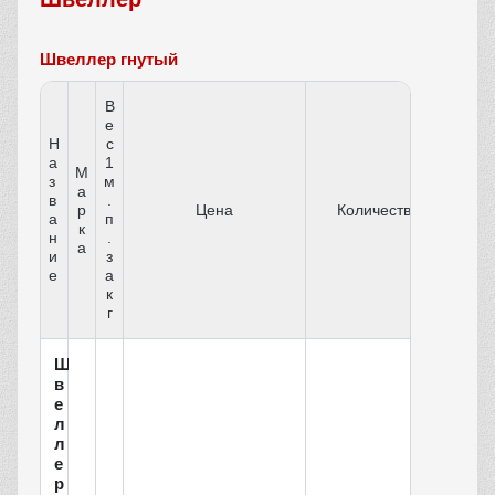
Швеллер гнутый
В
е
Н
с
а
1
М
з
м
а
в
.
р
Цена
Количество
а
п
к
н
.
а
и
з
е
а
к
г
Ш
в
е
л
л
е
р