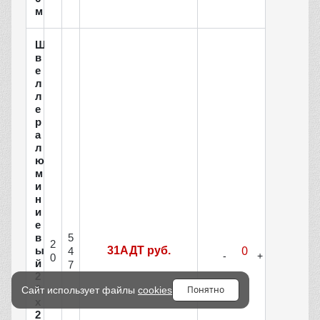
м
Ш
в
е
л
л
е
р
а
л
ю
м
и
н
и
е
5
в
2
ы
31АДТ руб.
4
0
й
7
2
0
Понятно
Сайт использует файлы
cookies
х
2