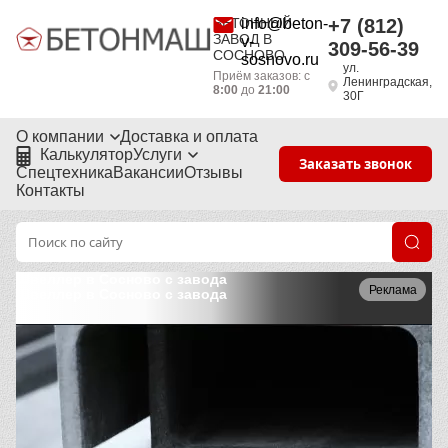
БЕТОННЫЙ
info@beton-
+7 (812)
ЗАВОД В
v-
309-56-39
СОСНОВО
sosnovo.ru
ул.
Приём заказов: с
Ленинградская,
8:00
до
21:00
30Г
О компании
Доставка и оплата
Калькулятор
Услуги
Заказать звонок
Спецтехника
Вакансии
Отзывы
Контакты
Швеллер в Сосново с завода
Реклама
Швеллер в Сосново с завода