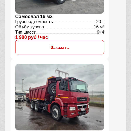
Самосвал 16 м3
Грузоподъёмность
20 т
Объём кузова
16 м³
Тип шасси
6×4
1 900 руб / час
Заказать