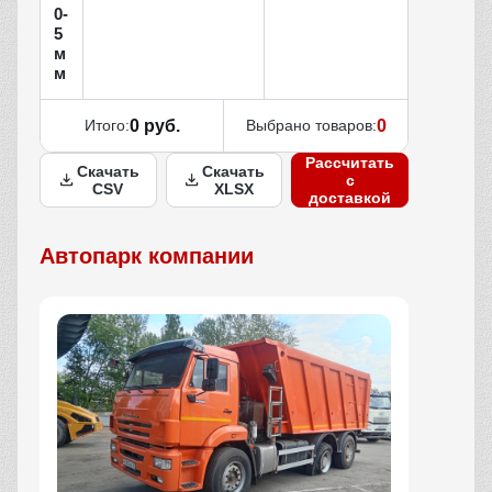
0-
5
м
м
Итого:
0 руб.
Выбрано товаров:
0
Рассчитать
Скачать
Скачать
с
CSV
XLSX
доставкой
Автопарк компании