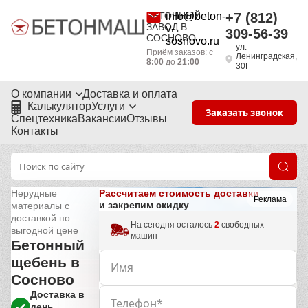
БЕТОННЫЙ
info@beton-
+7 (812)
ЗАВОД В
v-
309-56-39
СОСНОВО
sosnovo.ru
ул.
Приём заказов: с
Ленинградская,
8:00
до
21:00
30Г
О компании
Доставка и оплата
Калькулятор
Услуги
Заказать звонок
Спецтехника
Вакансии
Отзывы
Контакты
Рассчитаем стоимость доставки
Нерудные
Реклама
и закрепим скидку
материалы с
доставкой по
На сегодня осталось
2
свободных
выгодной цене
машин
Бетонный
щебень в
Сосново
Доставка в
день