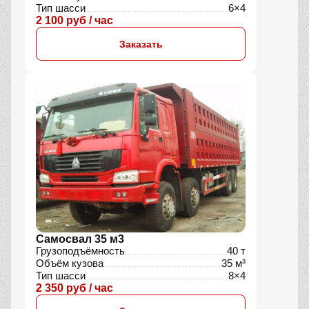
Тип шасси
6×4
2 100 руб / час
Заказать
Самосвал 35 м3
Грузоподъёмность
40 т
Объём кузова
35 м³
Тип шасси
8×4
2 350 руб / час