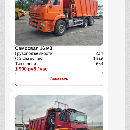
Самосвал 16 м3
Грузоподъёмность
20 т
Объём кузова
16 м³
Тип шасси
6×4
1 900 руб / час
Заказать