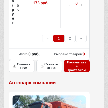
о
.
173 руб.
г
5
р
5
у
н
т
«
1
2
»
Итого:
0 руб.
Выбрано товаров:
0
Рассчитать
Скачать
Скачать
с
CSV
XLSX
доставкой
Автопарк компании