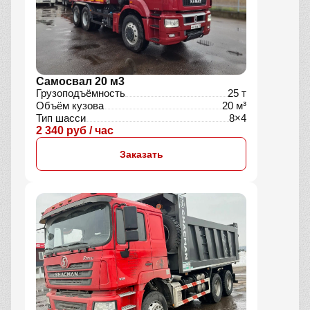
Самосвал 20 м3
Грузоподъёмность
25 т
Объём кузова
20 м³
Тип шасси
8×4
2 340 руб / час
Заказать