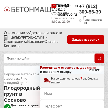
БЕТОННЫЙ
info@beton-
+7 (812)
ЗАВОД В
v-
309-56-39
СОСНОВО
sosnovo.ru
ул.
Приём заказов: с
Ленинградская,
8:00
до
21:00
30Г
О компании
Доставка и оплата
Калькулятор
Услуги
Заказать звонок
Спецтехника
Вакансии
Отзывы
Контакты
Рассчитаем стоимость доставки
Реклама
и закрепим скидку
Нерудные материалы
с доставкой по
На сегодня осталось
7
свободных
машин
выгодной цене
Плодородный
грунт в
Сосново
Доставка в день