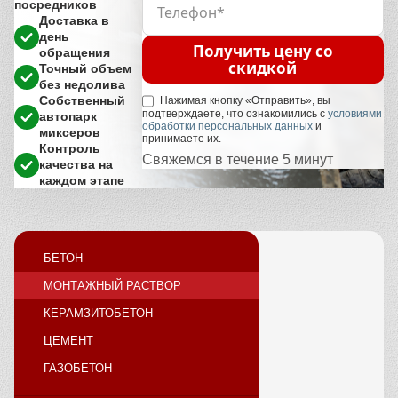
посредников
Доставка в
день
Получить цену со
обращения
скидкой
Точный объем
без недолива
Собственный
Нажимая кнопку «Отправить», вы
подтверждаете, что ознакомились с
условиями
автопарк
обработки персональных данных
и
миксеров
принимаете их.
Контроль
Свяжемся в течение 5 минут
качества на
каждом этапе
БЕТОН
МОНТАЖНЫЙ РАСТВОР
КЕРАМЗИТОБЕТОН
ЦЕМЕНТ
ГАЗОБЕТОН