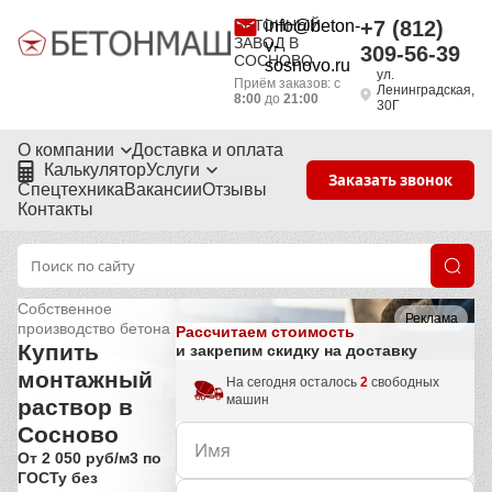
БЕТОННЫЙ
info@beton-
+7 (812)
ЗАВОД В
v-
309-56-39
СОСНОВО
sosnovo.ru
ул.
Приём заказов: с
Ленинградская,
8:00
до
21:00
30Г
О компании
Доставка и оплата
Калькулятор
Услуги
Заказать звонок
Спецтехника
Вакансии
Отзывы
Контакты
Собственное
Реклама
производство бетона
Рассчитаем стоимость
Купить
и закрепим скидку на доставку
монтажный
На сегодня осталось
2
свободных
машин
раствор в
Сосново
От 2 050 руб/м3 по
ГОСТу без