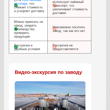
использует наёмный
автопарк
, что
транспорт, что
снижает стоимость
увеличивает стоимость
и ускоряет доставку
доставки
Можно приехать на
завод, увидеть
Невозможно посетить
производство,
завод, так как его нет
проверить
продукцию
Рассрочка и
Рассрочка не
удобные условия
предоставляется
Видео-экскурсия по заводу