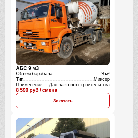
АБС 9 м3
Объём барабана
9 м³
Тип
Миксер
Применение
Для частного строительства
8 590 руб / смена
Заказать