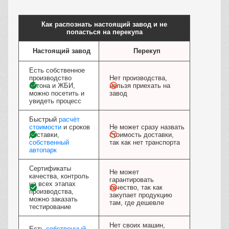
Заказать
Как распознать настоящий завод и не
попасться на перекупа
Настоящий завод
Перекуп
Есть собственное
производство
Нет производства,
бетона и ЖБИ,
нельзя приехать на
можно посетить и
завод
увидеть процесс
Быстрый
расчёт
стоимости
и сроков
Не может сразу назвать
доставки,
стоимость доставки,
собственный
так как нет транспорта
автопарк
Сертификаты
Не может
качества, контроль
гарантировать
на всех этапах
качество, так как
производства,
закупает продукцию
можно заказать
там, где дешевле
тестирование
Нет своих машин,
Есть
собственный