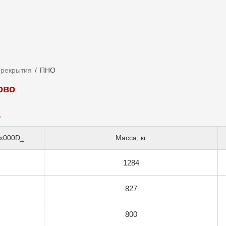
ерекрытия
ПНО
ово
о
x000D_
Масса, кг
1284
827
800