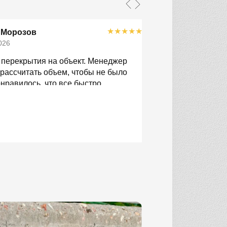
★
★
★
★
★
 Морозов
Евгений Во
026
14.04.2026
 перекрытия на объект. Менеджер
Делали дом, нуже
рассчитать объем, чтобы не было
Здесь мне помогл
нравилось, что все быстро
проект. Привезли 
доставили в срок.
Плиты нормальные
переживали за ло
спокойно.