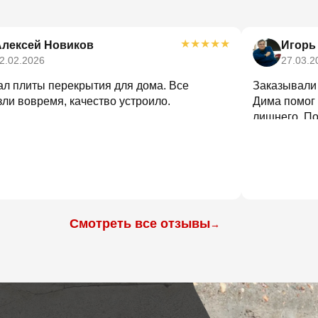
★
★
★
★
★
Алексей Новиков
Игорь
2.02.2026
27.03.2
ал плиты перекрытия для дома. Все
Заказывали
ли вовремя, качество устроило.
Дима помог 
лишнего. По
оформили и 
Смотреть все отзывы
→