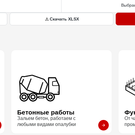
Выбран
Скачать XLSX
Бетонные работы
Фу
Зальем бетон, работаем с
От ч
любыми видами опалубки
про