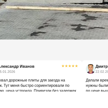
★
★
★
★
★
Александр Иванов
Дмитр
5.01.2026
22.02.2
ывал дорожные плиты для заезда на
Делали врем
к. Тут меня быстро сориентировали по
нужны были 
ю, цена устроила. Привезли без задержек,
по цене вы
ль заранее набрал.
подсказал п
четкая, без