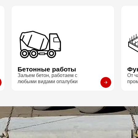
Бетонные работы
Фу
Зальем бетон, работаем с
От ч
любыми видами опалубки
про