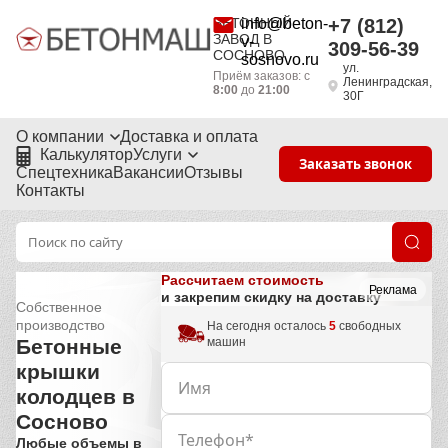
БЕТОННЫЙ
info@beton-
+7 (812)
ЗАВОД В
v-
309-56-39
СОСНОВО
sosnovo.ru
ул.
Приём заказов: с
Ленинградская,
8:00
до
21:00
30Г
О компании
Доставка и оплата
Калькулятор
Услуги
Заказать звонок
Спецтехника
Вакансии
Отзывы
Контакты
Рассчитаем стоимость
Реклама
и закрепим скидку на доставку
Собственное
производство
На сегодня осталось
5
свободных
машин
Бетонные
крышки
колодцев в
Сосново
Любые объемы в