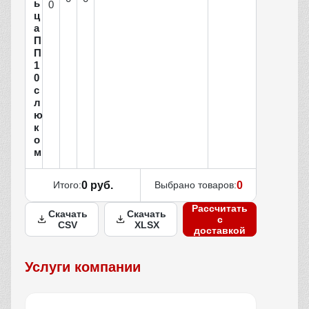
ь
0
ц
а
П
П
1
0
с
л
ю
к
о
м
Итого:
0 руб.
Выбрано товаров:
0
Рассчитать
Скачать
Скачать
с
CSV
XLSX
доставкой
Услуги компании