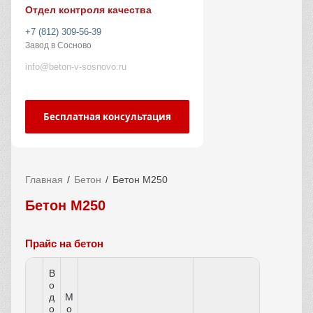
Отдел контроля качества
+7 (812) 309-56-39
Завод в Сосново
info@beton-v-sosnovo.ru
Бесплатная консультация
Главная
Бетон
Бетон М250
Бетон М250
Прайс на бетон
В
о
д
М
о
о