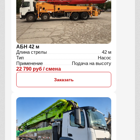
АБН 42 м
Длина стрелы
42 м
Тип
Насос
Применение
Подача на высоту
22 790 руб / смена
Заказать