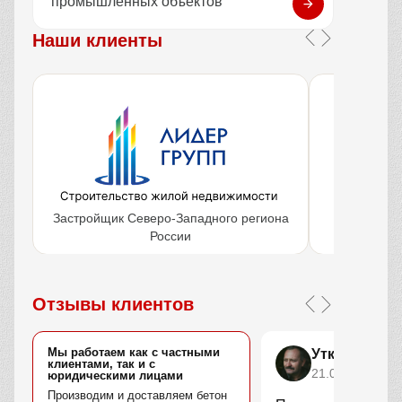
промышленных объектов
Наши клиенты
Застройщик Северо-Западного региона
Крупнейш
России
объ
Отзывы клиентов
Мы работаем как с частными
Уткин Марс
клиентами, так и с
21.04.2025
юридическими лицами
Производим и доставляем бетон