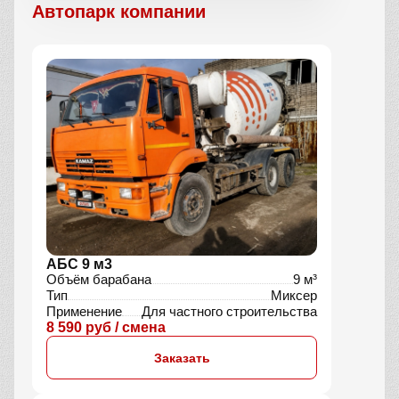
Автопарк компании
АБС 9 м3
Объём барабана
9 м³
Тип
Миксер
Применение
Для частного строительства
8 590 руб / смена
Заказать