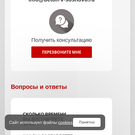
Получить консультацию
ПЕРЕЗВОНИТЕ МНЕ
Вопросы и ответы
СКОЛЬКО ВРЕМЕНИ
ВЫ ДОСТАВЛЯЕТЕ
Понятно
Сайт использует файлы
cookies
ЗАКАЗ?