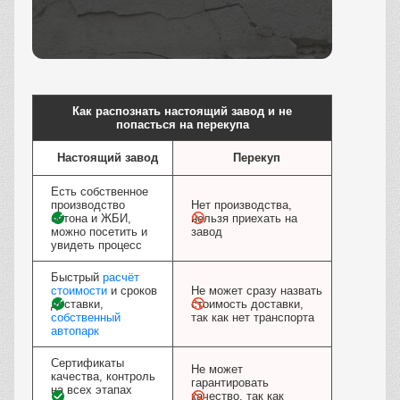
Заказать
Как распознать настоящий завод и не
попасться на перекупа
Настоящий завод
Перекуп
Есть собственное
производство
Нет производства,
бетона и ЖБИ,
нельзя приехать на
можно посетить и
завод
увидеть процесс
Быстрый
расчёт
стоимости
и сроков
Не может сразу назвать
доставки,
стоимость доставки,
собственный
так как нет транспорта
автопарк
Сертификаты
Не может
качества, контроль
гарантировать
на всех этапах
качество, так как