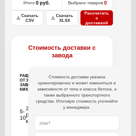
Итого:
0 руб.
Выбрано товаров:
0
Рассчитать
Скачать
Скачать
с
CSV
XLSX
доставкой
Стоимость доставки с
завода
РАССТОЯНИЕ
ЦЕНА
Стоимость доставки указана
ОТ
ЗА
ориентировочно и может изменяться в
ЗАВОДА,
1
зависимости от типа и класса бетона, а
КМ
КУБ
также выбранного транспортного
средства. Итоговую стоимость уточняйте
у менеджера.
250
5-
руб/
10
км