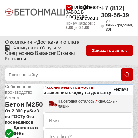
БЕТОННЫЙ
info@beton-
+7 (812)
ЗАВОД В
v-
309-56-39
СОСНОВО
sosnovo.ru
ул.
Приём заказов: с
Ленинградская,
8:00
до
21:00
30Г
О компании
Доставка и оплата
Калькулятор
Услуги
Заказать звонок
Спецтехника
Вакансии
Отзывы
Контакты
Собственное
Рассчитаем стоимость
Реклама
производство
и закрепим скидку на доставку
бетона
На сегодня осталось
7
свободных
Бетон М250
машин
От 2 300 руб/м3
по ГОСТу без
посредников
Доставка в
день