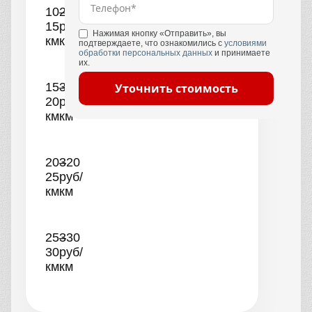
10–
290
15
руб/
Нажимая кнопку «Отправить», вы
км
км
подтверждаете, что ознакомились с
условиями
обработки персональных данных
и принимаете
их.
15–
300
Уточнить стоимость
20
руб/
км
км
20–
320
25
руб/
км
км
25–
330
30
руб/
км
км