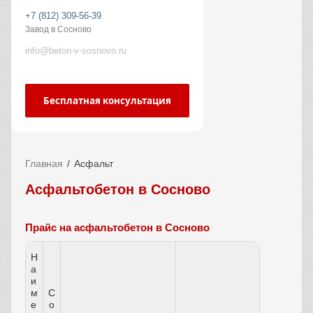
+7 (812) 309-56-39
Завод в Сосново
info@beton-v-sosnovo.ru
Бесплатная консультация
Главная
Асфальт
Асфальтобетон в Сосново
Прайс на асфальтобетон в Сосново
Н
а
и
м
С
е
о