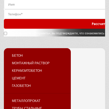
Рассчитат
Нажимая кнопку «Отправить», вы подтверждаете, что ознакомились с
у
БЕТОН
МОНТАЖНЫЙ РАСТВОР
КЕРАМЗИТОБЕТОН
ЦЕМЕНТ
ГАЗОБЕТОН
МЕТАЛЛОПРОКАТ
ТРУБЫ СТАЛЬНЫЕ