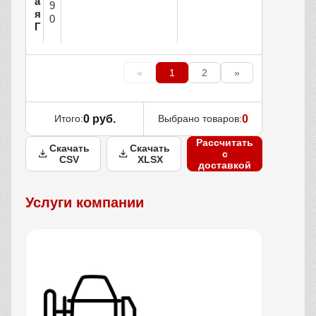
а
9
я
0
Г
«
1
2
»
Итого:
0 руб.
Выбрано товаров:
0
Рассчитать
Скачать
Скачать
с
CSV
XLSX
доставкой
Услуги компании