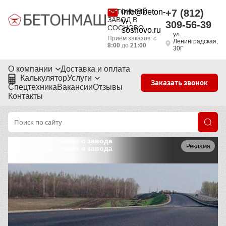
БЕТОННЫЙ
info@beton-
+7 (812)
ЗАВОД В
v-
309-56-39
СОСНОВО
sosnovo.ru
ул.
Приём заказов: с
Ленинградская,
8:00
до
21:00
30Г
О компании
Доставка и оплата
Калькулятор
Услуги
Заказать звонок
Спецтехника
Вакансии
Отзывы
Контакты
Асфальт в Сосново с завода
Реклама
Асфальт в Сосново с завода